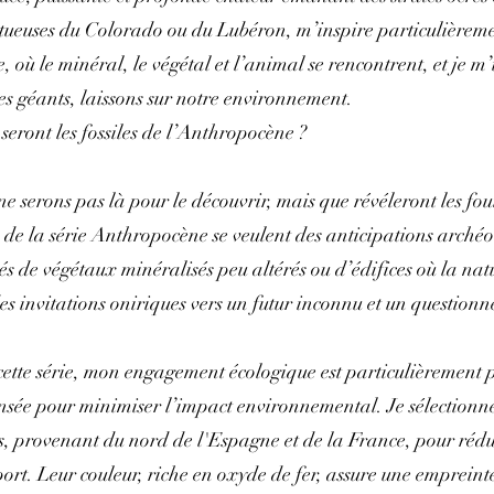
tueuses du Colorado ou du Lubéron, m’inspire particulièreme
, où le minéral, le végétal et l’animal se rencontrent, et je m
les géants, laissons sur notre environnement.
seront les fossiles de l’Anthropocène ?
e serons pas là pour le découvrir, mais que révéleront les fou
 de la série Anthropocène se veulent des anticipations archéo
és de végétaux minéralisés peu altérés ou d’édifices où la natu
des invitations oniriques vers un futur inconnu et un question
cette série, mon engagement écologique est particulièrement
ensée pour minimiser l’impact environnemental. Je sélectionne
s, provenant du nord de l'Espagne et de la France, pour rédu
ort. Leur couleur, riche en oxyde de fer, assure une empreinte