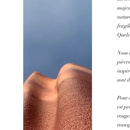
majes
nature
fragi
Quels 
Nous n
pièces
inspir
sont 
Pour 
est p
rouge
transp