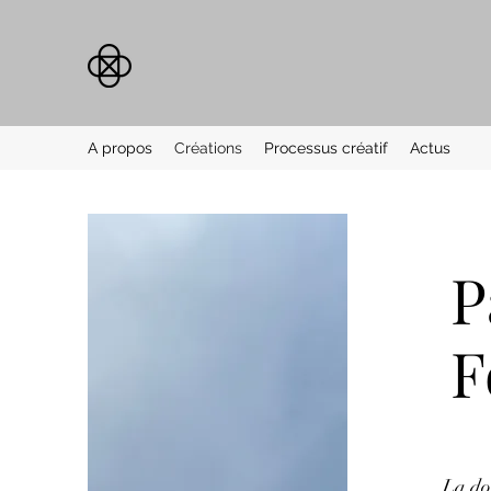
A propos
Créations
Processus créatif
Actus
P
F
La do