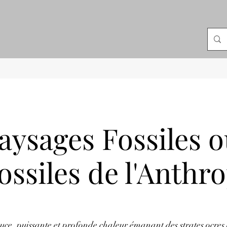
aysages Fossiles o
ossiles de l'Anthr
uce, puissante et profonde chaleur émanant des strates ocres e