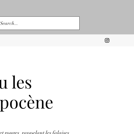
u les
opocène
t rouges, rappelant les falaises