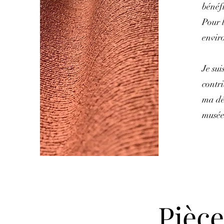
bénéf
Pour l
enviro
Je su
contri
ma dé
musée
Pièce